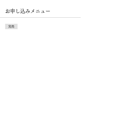
お申し込みメニュー
完売
チケットの種類
個人セッション
価格
￥33,000
このイベントは完売しました
privacy policy