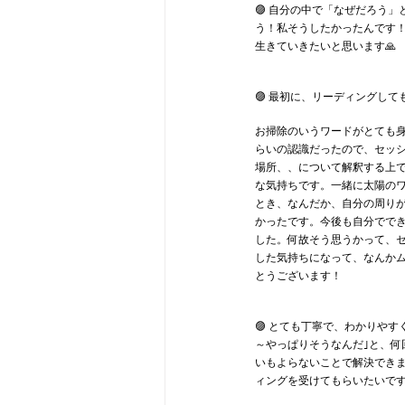
🟣 自分の中で「なぜだろう
う！私そうしたかったんです
生きていきたいと思います🙏
🟣 最初に、リーディングし
お掃除のいうワードがとても
らいの認識だったので、セッ
場所、、について解釈する上
な気持ちです。一緒に太陽の
とき、なんだか、自分の周り
かったです。今後も自分でで
した。何故そう思うかって、
した気持ちになって、なんか
とうございます！
🟣 とても丁寧で、わかりや
～やっぱりそうなんだ｣と、何
いもよらないことで解決でき
ィングを受けてもらいたいで