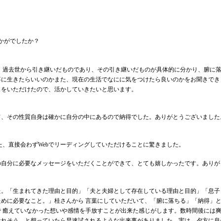
かがでしたか？
が、過去世から引き継いだものであり、その引き継いだものが具体的に分かり、腑に
事に生きたらいいのかまた、現在の生活でなにに気をつけたら良いのかをお聞きでき
スをいただけたので、活かしていきたいと思います。
て、その性質自身は確かに自分の中にあるので納得でした。ありがとうございました
また、直接会わずWebでリーディングしていただけることに驚きました。
の自分に必要なメッセージをいただくことができて、とても嬉しかったです。ありが
た。「生まれてきた理由と目的」「夫と夫婦として存在している理由と目的」「息子
めに必要なこと。」桂さんから 言葉にしていただいて、「腑に落ちる」「納得」
 癒えていなかった想いや感情を手放すことが出来た感じがします。数時間後には
なれそう、と想っていたら早速試されるような出来事がありました。実は、夕方に息