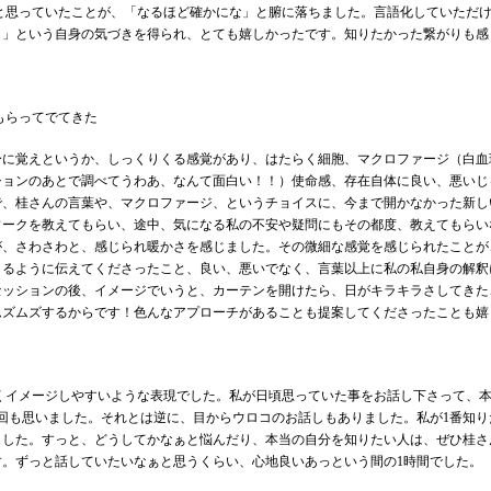
」と思っていたことが、「なるほど確かにな」と腑に落ちました。言語化していただ
！」という自身の気づきを得られ、とても嬉しかったです。知りたかった繋がりも感
てもらってでてきた
身に覚えというか、しっくりくる感覚があり、はたらく細胞、マクロファージ（白血
ションのあとで調べてうわあ、なんて面白い！！）使命感、存在自体に良い、悪いじ
で、桂さんの言葉や、マクロファージ、というチョイスに、今まで開かなかった新し
ワークを教えてもらい、途中、気になる私の不安や疑問にもその都度、教えてもらい
が、さわさわと、感じられ暖かさを感じました。その微細な感覚を感じられたことが
きるように伝えてくださったこと、良い、悪いでなく、言葉以上に私の私自身の解釈
セッションの後、イメージでいうと、カーテンを開けたら、日がキラキラさしてきた
ムズムズするからです！色んなアプローチがあることも提案してくださったことも嬉
すくイメージしやすいような表現でした。私が日頃思っていた事をお話し下さって、本
回も思いました。それとは逆に、目からウロコのお話しもありました。私が1番知り
ました。すっと、どうしてかなぁと悩んだり、本当の自分を知りたい人は、ぜひ桂さ
す。ずっと話していたいなぁと思うくらい、心地良いあっという間の1時間でした。