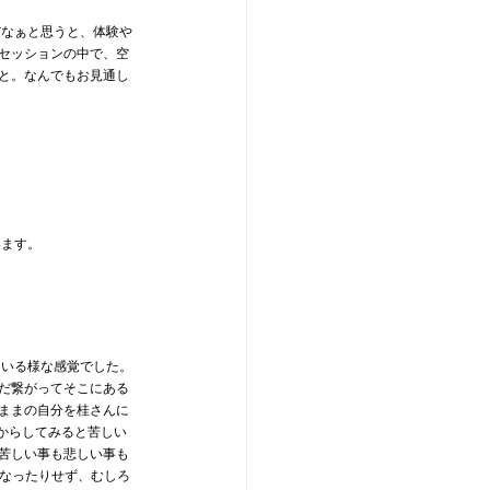
だなぁと思うと、体験や
セッションの中で、空
と。なんでもお見通し
います。
にいる様な感覚でした。
だ繋がってそこにある
ままの自分を桂さんに
からしてみると苦しい
苦しい事も悲しい事も
くなったりせず、むしろ