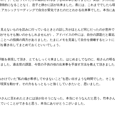
感情的になることなく、息子と静かに話が出来ました。夜には、これまででしたら
 アカシックリーディングで自分が変化できたのだとわかる出来事でした。本当に
、見えないものを読みに行っているときとの話し方がほとんど同じだったのが意外で
別がそもそも無いのかもしれませんが）。アドバイスの中には、自分の課題だと最近
たことへの指摘の両方がありました。たまにメモを見返して自分を俯瞰するヒントに
問を書き出してまとめておくといいでしょう。
世界観を表現して頂き、とてもしっくり来ました。はじめましてなのに、桂さんの明
来ました。過去世の課題、今世の子供の頃の出来事を手放す方法を教えて頂きました
忘れかけていた”私の魂が希求してやまないこと”を思い出すような時間でした。そこ
が現実を動かす。その力をもっともっと強くしていきたいと、思いました。
竹本さんに言われたときには涙が出そうになった。本当にそうなんだと思う。竹本さ
えていくことができると思う。本当にありがとうございました。