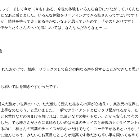
があって、そして今が（今も）ある。今世の体験もいろんな自分につながっていくん
んだなあと感じました。いろんな体験をリーディングできる桂さんってすごいです！
たが、情熱を持って楽しめる事がないなぁと思っていたので、「そのとおりです！」
中からたくさんのヘビが❗️については、なんなんだろうなぁ〜…。
言
てくれたおかげで、始終、リラックスして自分の内なる声を発することができたと思
落ち着いて話を聞きやすかったです。
の澄んだ温かい世界の中で、ただ優しく澄んだ桂さんの声が心地良く、異次元の世界
も上手なのだろう、と思いました。一瞬でクライアントとピッタリ繋がれるから、た
っとお世辞などのおまけも無ければ、気遣いなどの割引もない。だから安心して今の
ました。でも桂さんがさらに素晴らしいのは言葉のチョイスと表現力✨クライアント
てるのに、桂さんの言葉のチョイスが温かいだけでなく、ユーモアがあるというか、
に遊んじゃう、みたいなお茶目なところが最高です😍だから辛い事を聞いても辛