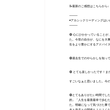
📝最新のご感想はこちらから↓
⸻
◉アカシックリーディングはい
⸻
🟣 心にひかかっていること
た。今世の自分が、なにを大
生をより豊かにするアドバイ
🟣過去生でのやらかしを知っ
🟣 とても楽しかったです！
すごいなぁと思いました。今
🟣とてもありがたい時間でし
的」「人生を最善最幸で歩むた
た。明確になって気づけた事で
夫と息子との関係もよりよく