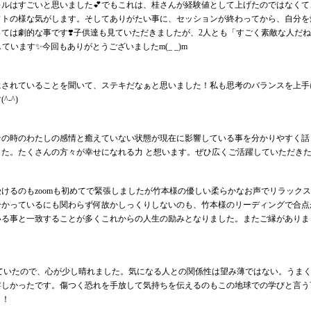
キルはすごいと思いました💕でもこれは、桂さんが経験値として上げたのではなく
フトの様な気がします。そしてありがたい事に、セッションが終わってから、自分を
っては劇的な事です❣️子供達も見ていただきましたが、2人とも「すごく素敵な人だ
ています✨今回もありがとうございましたm(_ _)m
にされていることを聞いて、ステキだなぁと思いました！私も思考のバランスを上手
-^)
その時のわたしの感情と癒えていない状態が現在に影響している事を分かりやすく話
た。たくさんの方々が幸せになれる力 と想います。ぜひ広くご活躍していただき
受けるのもzoomも初めてで緊張しましたが竹本様の優しい柔らかなお声でリラック
分かっているにも関わらず何故かしっくりしないのも、竹本様のリーディングで合点
いる事と一致することが多くこれからの人生の励みとなりました。またご縁がありま
していたので、心が少し晴れました。気になる人との関係性は望み薄ではない。うま
嬉しかったです。傷つく恐れを手放して気持ちを伝えるのもこの地球での学びと言う
！！