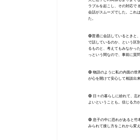
ラブルを起こし、その対応で 
会話がスムーズでした。これは
た。
🟣普通に会話しているときと
で話しているのか、という区
るものと、考えてもみなかっ
っという間なので、事前に質
🟣 物語のように私の内面の
が心を開けて安心して相談出
🟣 日々の暮らしに紛れて、
よいということも。信じる力
🟣 息子の中に恐れがあると
みられて接し方をこれから変