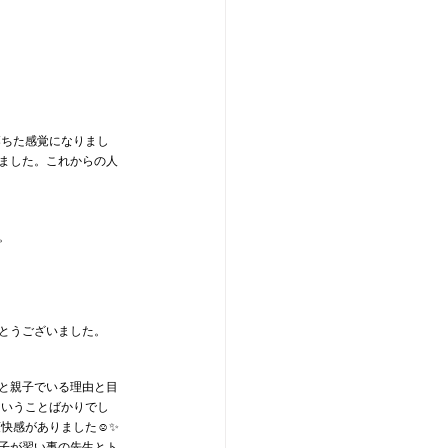
落ちた感覚になりまし
ました。これからの人
。
とうございました。
と親子でいる理由と目
ということばかりでし
爽快感がありました☺✨
子が習い事の先生とト