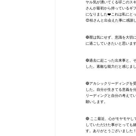
ヤル気が湧いてくる🤣このス
さんが最初から持っているギ
になりました❤️これは私にと
😍桂さんと出会えた事に感謝し
🔵暦は気にせず、意識を大切
に過ごしていきたいと思います(^
🔵過去に起こった出来事と、
した。素敵な能力だと感じまし
🔵アカシックリーディングを
した。自分が生きてる意義を
リーディングと自分の考えて
願いします。
🔵 ここ最近、心がモヤモヤ
していただけた事がとっても
す。ありがとうございました