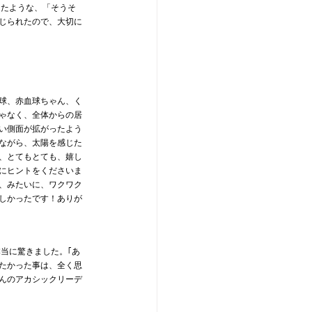
けたような、「そうそ
じられたので、大切に
球、赤血球ちゃん、く
ゃなく、全体からの居
い側面が拡がったよう
ながら、太陽を感じた
、とてもとても、嬉し
にヒントをくださいま
、みたいに、ワクワク
しかったです！ありが
当に驚きました。｢あ
たかった事は、全く思
んのアカシックリーデ