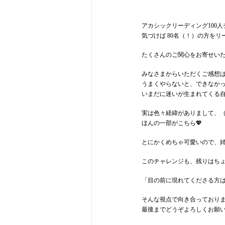
アカシックリーディング100
気づけば 80名（！）の方を
たくさんのご関心をお寄せい
みなさまからいただくご感想
うまくやらないと、できなか
いまだに迷いが生まれてくる
実は色々経緯がありまして、
ほんの一部がこちら💖
とにかくめちゃ可愛いので、
このチャレンジも、残りはちょ
「目の前に現れてくださる方
そんな視点で向き合っておりま
最後までどうぞよろしくお願