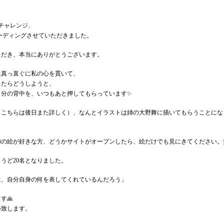
人チャレンジ、
リーディングさせていただきました。
ただき、本当にありがとうございます。
は真っ直ぐに私の心を貫いて、
ったらどうしようと、
自分の背中を、いつもあと押してもらっています✨
（こちらは後日また詳しく）、なんとイラストは姉の大野舞に描いてもらうことにな
姉の絵が好きな方、どうかサイトがオープンしたら、絵だけでも見にきてください。
うど20名となりました。
は、自分自身の何を表してくれているんだろう」
す🙏
い致します。