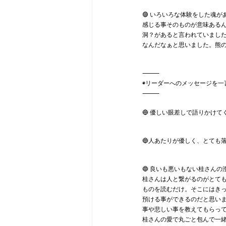
🟣 いろいろな体験をした魂
感じる事そのものが意味ある
洞？があると言われていまし
なんだなぁと思いました。熊の
⸻
◉リーダーへのメッセージを一
⸻
🔵 優しい眼差しで語りかけ
🔵人あたりが優しく、とても
🔵 良いも悪いもない桂さん
桂さんは人と繋がるのがとて
ものを読むだけ。そこにはき
預ける事ができるのだと思い
事や悲しい事を教えてもらっ
桂さんの愛で丸ごと包んで一緒